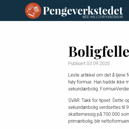
Boligfell
Publisert
03.09.2020
Leste artikkel om det å tjene f
høy formue. Han hadde ikke meld
sekundærbolig. FormueVerdien a
SVAR: Takk for tipset. Dette 
sekundærbolig verdsettes til 90 
skattemessig på 700 000 som 
primærbolig, blir nettoformuen 