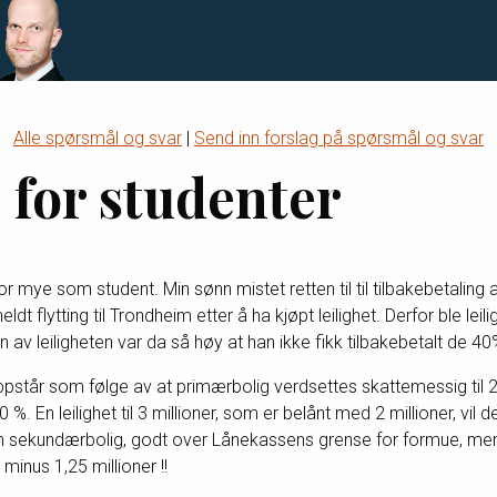
Alle spørsmål og svar
|
Send inn forslag på spørsmål og svar
e for studenter
or mye som student. Min sønn mistet retten til til tilbakebetaling 
t flytting til Trondheim etter å ha kjøpt leilighet. Derfor ble lei
v leiligheten var da så høy at han ikke fikk tilbakebetalt de 40
oppstår som følge av at primærbolig verdsettes skattemessig til 
%. En leilighet til 3 millioner, som er belånt med 2 millioner, vil 
sekundærbolig, godt over Lånekassens grense for formue, men 
minus 1,25 millioner !!