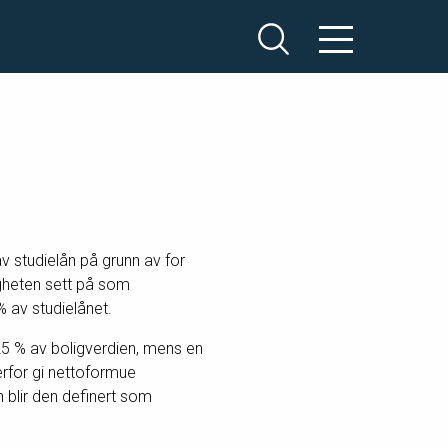
av studielån på grunn av for
ligheten sett på som
% av studielånet.
25 % av boligverdien, mens en
derfor gi nettoformue
blir den definert som