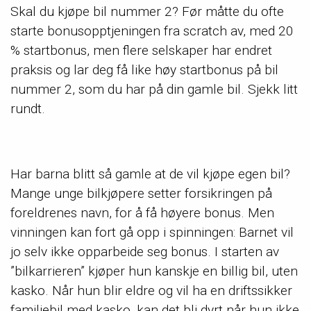
Skal du kjøpe bil nummer 2? Før måtte du ofte
starte bonusopptjeningen fra scratch av, med 20
% startbonus, men flere selskaper har endret
praksis og lar deg få like høy startbonus på bil
nummer 2, som du har på din gamle bil. Sjekk litt
rundt.
Har barna blitt så gamle at de vil kjøpe egen bil?
Mange unge bilkjøpere setter forsikringen på
foreldrenes navn, for å få høyere bonus. Men
vinningen kan fort gå opp i spinningen: Barnet vil
jo selv ikke opparbeide seg bonus. I starten av
”bilkarrieren” kjøper hun kanskje en billig bil, uten
kasko. Når hun blir eldre og vil ha en driftssikker
familiebil med kasko, kan det bli dyrt når hun ikke