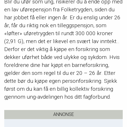
Blir du ufør som ung, risikerer du å ende opp med
en lav uførepensjon fra Folketrygden, siden du
har jobbet få eller ingen år. Er du enslig under 26
år, får du riktig nok en tilleggspensjon, som
«løfter» uføretrygden til rundt 300 000 kroner
(2,91 G), men det er likevel en svært lav inntekt..
Derfor er det viktig å kjøpe en forsikring som
dekker uførhet både ved ulykke og sykdom. Hvis
foreldrene dine har kjøpt en barneforsikring,
gjelder den som regel til du er 20 – 26 år. Etter
dette bør du kjøpe egen personforsikring. Sjekk
først om du kan få en billig kollektiv forsikring
gjennom ung-avdelingen hos ditt fagforbund.
ANNONSE