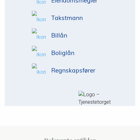
Eiendomsmegler
Takstmann
Billån
Boliglån
Regnskapsfører
Relevante artikler