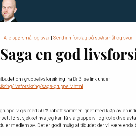
Alle spørsmål og svar
|
Send inn forslag på spørsmål og svar
aga en god livsfors
tilbudet om gruppelivsforsikring fra DnB, se link under
ikring/livsforsikring/saga-gruppeliv.html
uppeliv gis med 50 % rabatt sammenlignet med kjøp av en individu
nsett først sjekket hva jeg kan få via gruppeliv- og kollektive av
u er medlem av. Det er godt mulig at tilbudet der vil være enda 