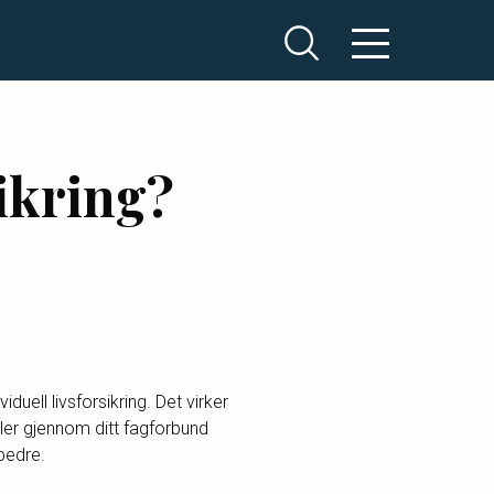
ikring?
ell livsforsikring. Det virker
taler gjennom ditt fagforbund
bedre.