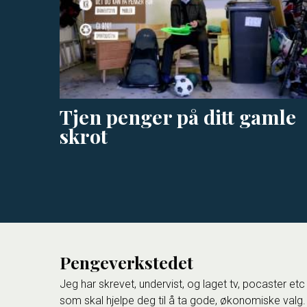
Tjen penger på ditt gamle
skrot
Pengeverkstedet
Jeg har skrevet, undervist, og laget tv, pocaster etc
som skal hjelpe deg til å ta gode, økonomiske valg.