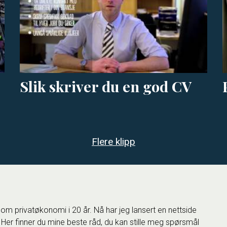
Slik skriver du en god CV
Flere klipp
 om privatøkonomi i 20 år. Nå har jeg lansert en nettside
 Her finner du mine beste råd, du kan stille meg spørsmål