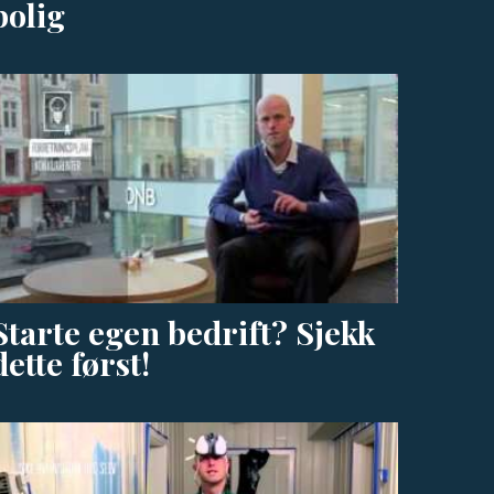
bolig
Starte egen bedrift? Sjekk
dette først!