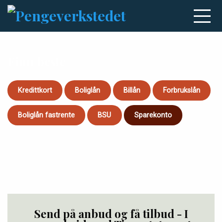
Finn beste
Kredittkort
Boliglån
Billån
Forbrukslån
Boliglån fastrente
BSU
Sparekonto
Send på anbud og få tilbud - I