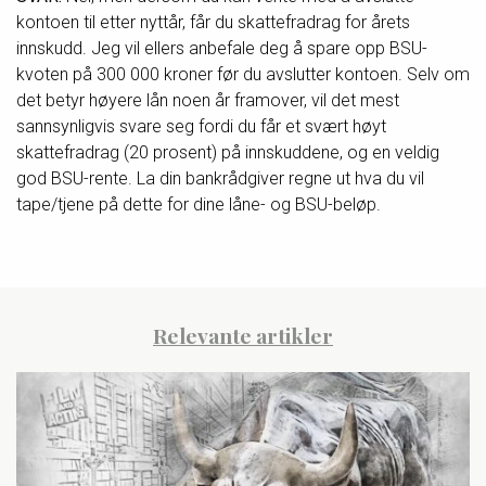
kontoen til etter nyttår, får du skattefradrag for årets
innskudd. Jeg vil ellers anbefale deg å spare opp BSU-
kvoten på 300 000 kroner før du avslutter kontoen. Selv om
det betyr høyere lån noen år framover, vil det mest
sannsynligvis svare seg fordi du får et svært høyt
skattefradrag (20 prosent) på innskuddene, og en veldig
god BSU-rente. La din bankrådgiver regne ut hva du vil
tape/tjene på dette for dine låne- og BSU-beløp.
Relevante artikler