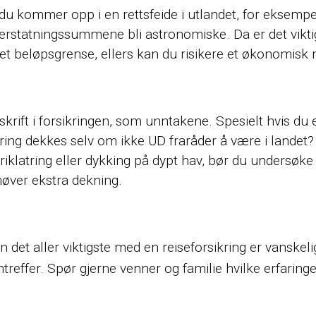
du kommer opp i en rettsfeide i utlandet, for eksempel
erstatningssummene bli astronomiske. Da er det viktig
t beløpsgrense, ellers kan du risikere et økonomisk mar
skrift i forsikringen, som unntakene. Spesielt hvis du 
ering dekkes selv om ikke UD fraråder å være i landet
friklatring eller dykking på dypt hav, bør du undersøke
høver ekstra dekning.
n det aller viktigste med en reiseforsikring er vanskel
ntreffer. Spør gjerne venner og familie hvilke erfaring