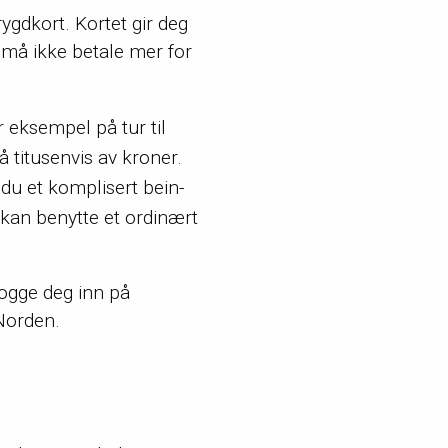
rygdkort. Kortet gir deg
g må ikke betale mer for
r eksempel på tur til
å titusenvis av kroner.
 du et komplisert bein-
du kan benytte et ordinært
logge deg inn på
 Norden.