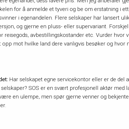
re egenandel, dess lavere pris. Men jeg anbefaler gj
erskelen for å anmelde et tyveri og be om erstatning i e
vinner i egenandelen. Flere selskaper har lansert ulik
ersjon, og gjerne en pluss- eller supervariant. Forskjel
reisegods, avbestillingskostander etc. Vurder hvor vik
t opp mot hvilke land dere vanligvis besøker og hvor m
det:
Har selskapet egne servicekontor eller er de del 
selskaper? SOS er en svært profesjonell aktør med la
 være en ulempe, men spør gjerne venner og bekjente
er.