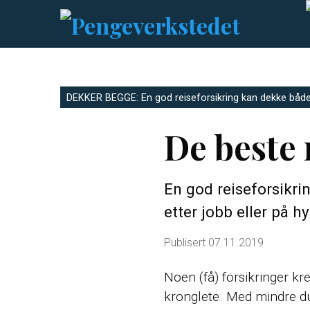
DEKKER BEGGE: En god reiseforsikring kan dekke både 
De beste 
En god reiseforsikri
etter jobb eller på hy
Publisert
07.11.2019
Noen (få) forsikringer kre
kronglete. Med mindre du 