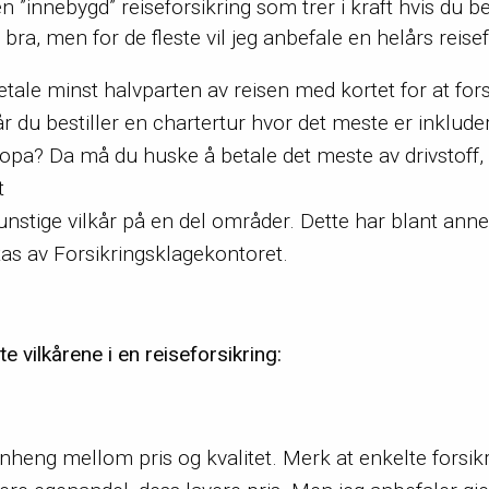
en ”innebygd” reiseforsikring som trer i kraft hvis du 
bra, men for de fleste vil jeg anbefale en helårs reisefor
tale minst halvparten av reisen med kortet for at forsik
år du bestiller en chartertur hvor det meste er inklud
ropa? Da må du huske å betale det meste av drivstoff,
t
unstige vilkår på en del områder. Dette har blant ann
s av Forsikringsklagekontoret.
te vilkårene i en reiseforsikring:
heng mellom pris og kvalitet. Merk at enkelte forsikr