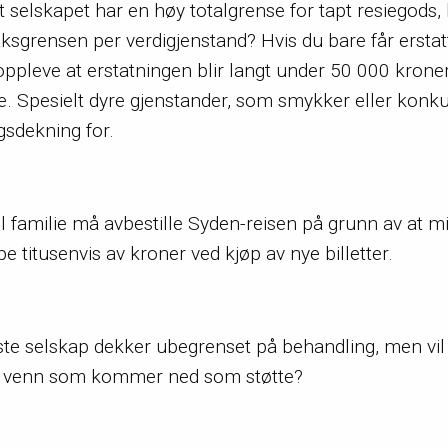
t selskapet har en høy totalgrense for tapt resiegods,
sgrensen per verdigjenstand? Hvis du bare får erstat
oppleve at erstatningen blir langt under 50 000 kroner
re. Spesielt dyre gjenstander, som smykker eller konk
gsdekning for.
el familie må avbestille Syden-reisen på grunn av at 
 titusenvis av kroner ved kjøp av nye billetter.
leste selskap dekker ubegrenset på behandling, men vil
god venn som kommer ned som støtte?