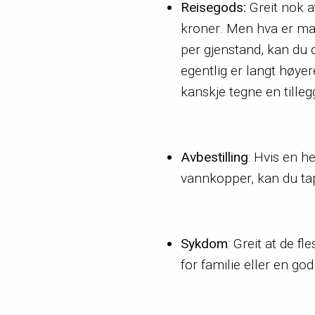
Reisegods:
Greit nok a
kroner. Men hva er mak
per gjenstand, kan du 
egentlig er langt høye
kanskje tegne en tilleg
Avbestilling
: Hvis en h
vannkopper, kan du tape
Sykdom
: Greit at de f
for familie eller en 