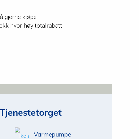
må gjerne kjøpe
jekk hvor høy totalrabatt
Tjenestetorget
Varmepumpe