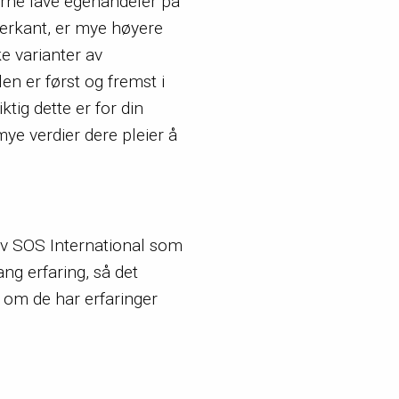
erne lave egenandeler på
tterkant, er mye høyere
e varianter av
len er først og fremst i
tig dette er for din
ye verdier dere pleier å
av SOS International som
ng erfaring, så det
 om de har erfaringer