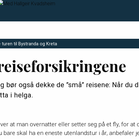
turen til Bystranda og Kreta
reiseforsikringene
ng bør også dekke de ”små” reisene: Når du d
tta i helga.
ver at man overnatter eller setter seg på et fly, for at d
bare skal ha en eneste utenlandstur i år, anbefaler j