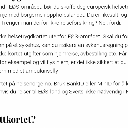
 land i EØS-området, bør du skaffe deg europeisk helset
 linje med borgerne i oppholdslandet. Du er likestilt, o
 Trenger man derfor ikke reiseforsikring? Nei, fordi:
ikke helsetrygdkortet utenfor EØS-området. Skal du fo
inn på et sykehus, kan du risikere en sykehusregning p
ke kortet utgifter som hjemreise, avbestilling etc. Får
, for eksempel og vil flys hjem, er det ikke sikkert at 
hjem med et ambulansefly
rtet på helsenorge.no. Bruk BankID eller MinID for å 
vis du reiser til EØS-land og Sveits, ikke nødvendig i
ttkortet?