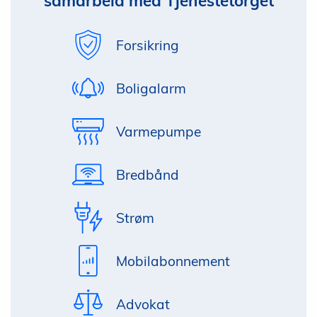
samarbeid med Tjenestetorget
Forsikring
Boligalarm
Varmepumpe
Bredbånd
Strøm
Mobilabonnement
Advokat