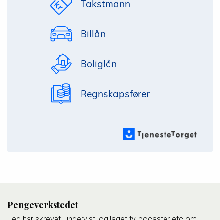
Takstmann
Billån
Boliglån
Regnskapsfører
Pengeverkstedet
Jeg har skrevet, undervist, og laget tv, pocaster etc om