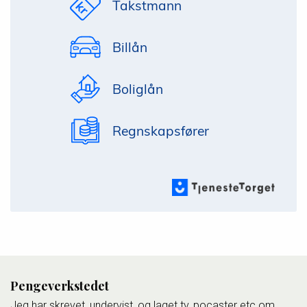
Takstmann
Billån
Boliglån
Regnskapsfører
Pengeverkstedet
Jeg har skrevet, undervist, og laget tv, pocaster etc om