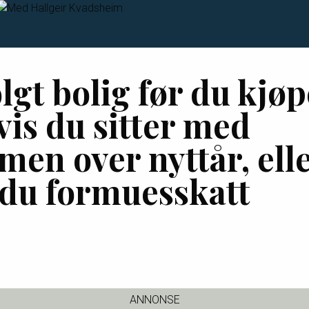
lgt bolig før du kjø
vis du sitter med
en over nyttår, ell
 du formuesskatt
ANNONSE