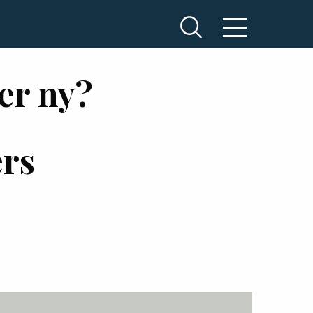
per ny?
ers