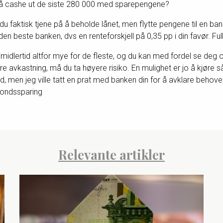
 å cashe ut de siste 280 000 med sparepengene?
u faktisk tjene på å beholde lånet, men flytte pengene til en ban
den beste banken, dvs en renteforskjell på 0,35 pp i din favør. Fulls
midlertid altfor mye for de fleste, og du kan med fordel se deg o
e avkastning, må du ta høyere risiko. En mulighet er jo å kjøre 
, men jeg ville tatt en prat med banken din for å avklare behovet
 fondssparing
Relevante artikler