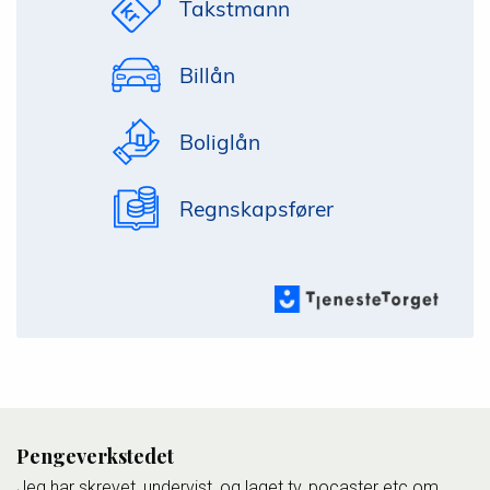
Takstmann
Billån
Boliglån
Regnskapsfører
Pengeverkstedet
Jeg har skrevet, undervist, og laget tv, pocaster etc om