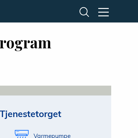
program
Tjenestetorget
Varmepumpe