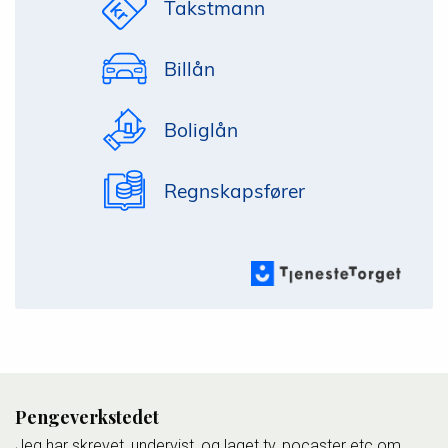
Takstmann
Billån
Boliglån
Regnskapsfører
Pengeverkstedet
Jeg har skrevet, undervist, og laget tv, pocaster etc om