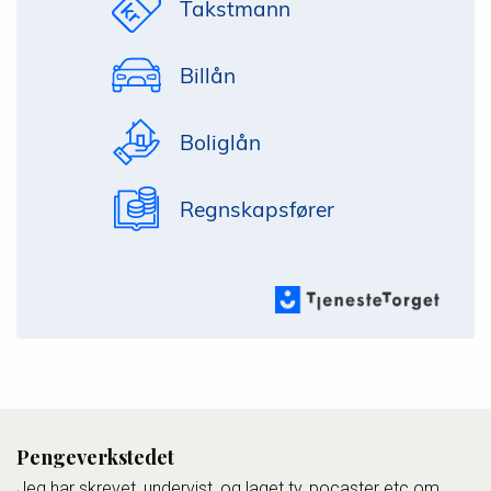
Takstmann
Billån
Boliglån
Regnskapsfører
Pengeverkstedet
Jeg har skrevet, undervist, og laget tv, pocaster etc om