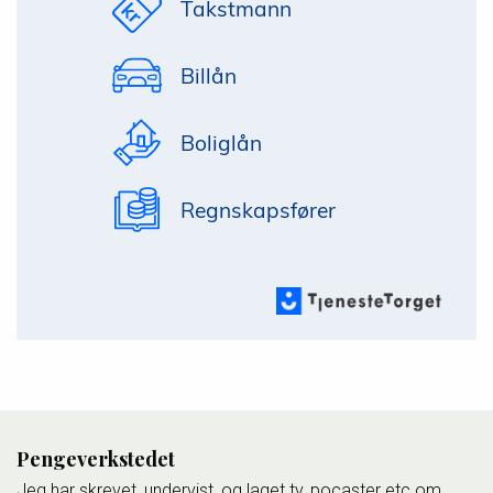
Takstmann
Billån
Boliglån
Regnskapsfører
Pengeverkstedet
Jeg har skrevet, undervist, og laget tv, pocaster etc om