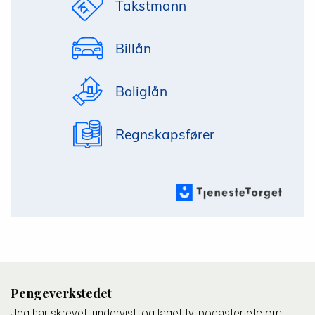
Takstmann
Billån
Boliglån
Regnskapsfører
Pengeverkstedet
Jeg har skrevet, undervist, og laget tv, pocaster etc om