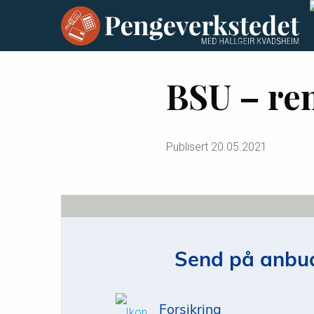
BSU – ren
Publisert
20.05.2021
Send på anbud
Forsikring