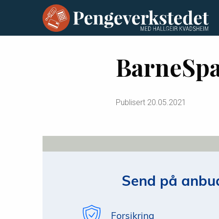
BarneSp
Publisert
20.05.2021
Send på anbud
Forsikring